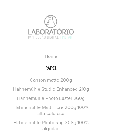
Home
PAPEL
Canson matte 200g
Hahnemühle Studio Enhanced 210g
Hahnemühle Photo Luster 260g
Hahnemühle Matt Fibre 200g 100%
alfa-celulose
Hahnemühle Photo Rag 308g 100%
algodão