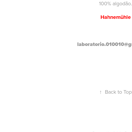
100% algodão.
Hahnemühle
laboratorio.010010@g
↑
Back to Top