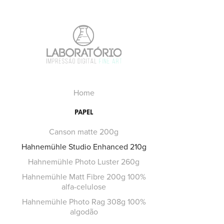
Home
PAPEL
Canson matte 200g
Hahnemühle Studio Enhanced 210g
Hahnemühle Photo Luster 260g
Hahnemühle Matt Fibre 200g 100%
alfa-celulose
Hahnemühle Photo Rag 308g 100%
algodão