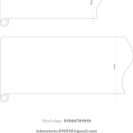
What'sApp:
51994791919
laboratorio.010010@gmail.com